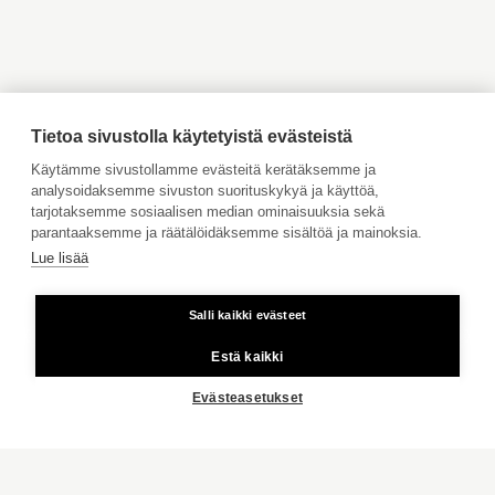
Myytävät asunnot
Vuokrattavat kohteet
Ahvenanmaa
Tilaa maksuton arviointi
Jätä meille ostotoimeksianto
Tietoa sivustolla käytetyistä evästeistä
Tule meille töihin
Käytämme sivustollamme evästeitä kerätäksemme ja
analysoidaksemme sivuston suorituskykyä ja käyttöä,
Hinnasto
tarjotaksemme sosiaalisen median ominaisuuksia sekä
Käyttöehdot
parantaaksemme ja räätälöidäksemme sisältöä ja mainoksia.
Lue lisää
Aktia Pankki
Salli kaikki evästeet
Kiinteästä linjasta ja matkapuhelimesta 8,35 snt/puhelu + 16,69
snt/min.
Estä kaikki
Copyright © 2026 Aktia Kiinteistönvälitys
Evästeasetukset
KOTISIVU
HELSINKI
SUONOTKONTIE 1