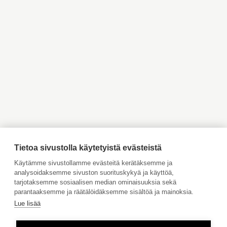
Myytävät asunnot
Myytävät asunnot Helsinki
Pääkaupunkiseutu
Myytävät asunnot Espoo
Myytävät asunnot Vantaa
Myytävät asunnot
Myytävät asunnot
KOULUTIE 6
Kauniainen
Kirkkonummi
ITÄ-HAKKILA
Myytävät asunnot Inkoo
Myytävät asunnot Turku
248 000 €
97 m²
4 huonetta
Myytävät asunnot Vaasa
Myytävät asunnot Porvoo
Myytävät asunnot
Vuokrattavat kohteet
Ahvenanmaa
Tilaa maksuton arviointi
Jätä meille ostotoimeksianto
Tietoa sivustolla käytetyistä evästeistä
Tule meille töihin
Käytämme sivustollamme evästeitä kerätäksemme ja
analysoidaksemme sivuston suorituskykyä ja käyttöä,
Hinnasto
tarjotaksemme sosiaalisen median ominaisuuksia sekä
Käyttöehdot
parantaaksemme ja räätälöidäksemme sisältöä ja mainoksia.
Lue lisää
Aktia Pankki