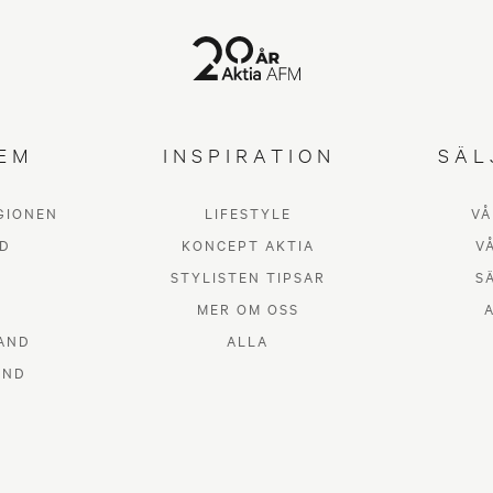
EM
INSPIRATION
SÄL
GIONEN
LIFESTYLE
VÅ
D
KONCEPT AKTIA
V
STYLISTEN TIPSAR
S
MER OM OSS
AND
ALLA
AND