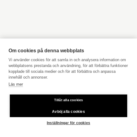
Objekt till salu Kyrkslätt
Objekt till salu Ingå
LOJO
Objekt till salu Jakobstad
Objekt till salu Vasa
Objekt till salu Åbo
Objekt till salu Pargas
Storlojogatan 22, 08100, Lojo
Objekt till salu Åland
Hyresobjekt
050 560 0321
Boka avgiftsfri värdering
Köpuppdrag
Om cookies på denna webbplats
Kom med i vårt team
Vi använder cookies för att samla in och analysera information om
webbplatsens prestanda och användning, för att förbättra funktioner
Prislista
kopplade till sociala medier och för att förbättra och anpassa
LOVISA
Användarvillkor
innehåll och annonser.
Läs mer
Aktia Bank
Brandensteinsgatan 11, 07900, Lovisa
Tillåt alla cookies
Priser för telefonsamtal: Från fast linje och mobiltelefon 8,35
050 314 0095
cent/samtal + 16,69 cent/min.
Avböj alla cookies
Copyright © 2026 Aktia Fastighetsförmedling
Inställningar för cookies