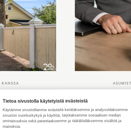
N KANSSA
ASUMIS
N MYYNTI
A
Tietoa sivustolla käytetyistä evästeistä
EROTUS
KAUP
Käytämme sivustollamme evästeitä kerätäksemme ja analysoidaksemme
TÄRKEI
sivuston suorituskykyä ja käyttöä, tarjotaksemme sosiaalisen median
ominaisuuksia sekä parantaaksemme ja räätälöidäksemme sisältöä ja
ASUNT
mainoksia.