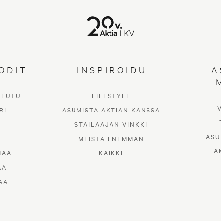
ODIT
INSPIROIDU
A
SEUTU
LIFESTYLE
Inspiroidu
RI
ASUMISTA AKTIAN KANSSA
STAILAAJAN VINKKI
ASU
MEISTÄ ENEMMÄN
A
MAA
KAIKKI
AA
AA
ASUMISTA AKTIAN KANSSA
STAILAAJAN VINKKI