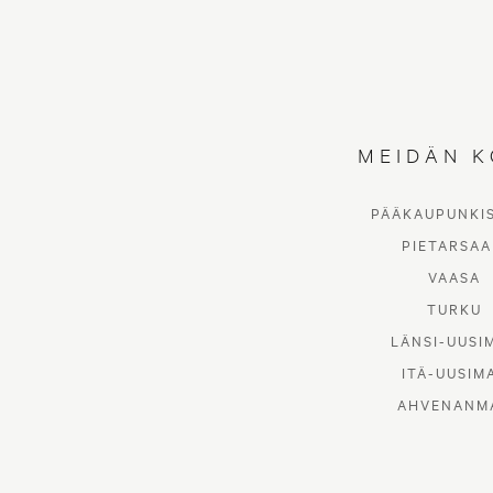
MEIDÄN K
PÄÄKAUPUNKI
PIETARSAA
VAASA
TURKU
LÄNSI-UUSI
ITÄ-UUSIM
AHVENANM
KAIKKI
LIFESTYLE