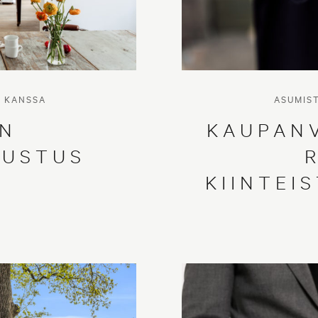
N KANSSA
ASUMIS
IN
KAUPAN
SUSTUS
KIINTEI