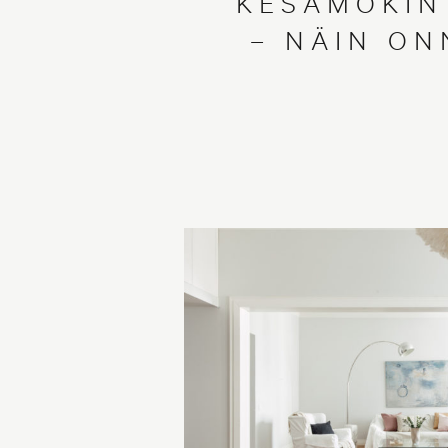
KESÄMÖKIN
– NÄIN ON