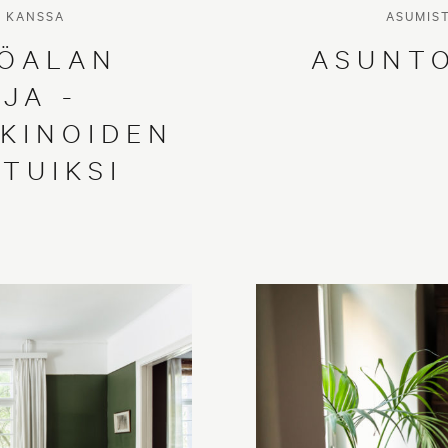
N KANSSA
ASUMIS
TÖALAN
ASUNT
JA -
KINOIDEN
TUIKSI