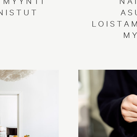
 MYYNTI
NÄ
NISTUT
AS
LOISTA
M