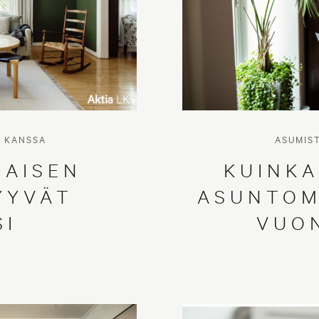
N KANSSA
ASUMIS
LAISEN
KUINKA
YYVÄT
ASUNTOM
SI
VUO