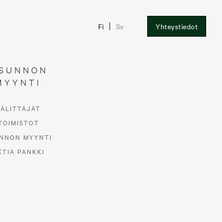
Fi
Sv
Yhteystiedot
SUNNON
MYYNTI
VÄLITTÄJÄT
TOIMISTOT
NNON MYYNTI
KTIA PANKKI
MEISTÄ ENEMMÄN