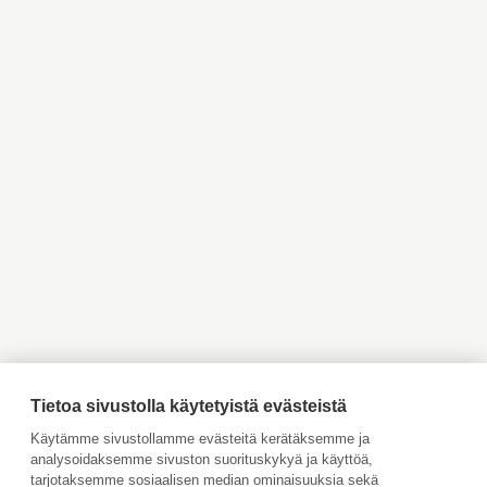
Myytävät asunnot
Myytävät asunnot Helsinki
Pääkaupunkiseutu
Myytävät asunnot Espoo
Myytävät asunnot Vantaa
Myytävät asunnot
Myytävät asunnot
Kauniainen
Kirkkonummi
Myytävät asunnot Inkoo
Myytävät asunnot Turku
Myytävät asunnot Vaasa
Myytävät asunnot Porvoo
Myytävät asunnot
Vuokrattavat kohteet
Ahvenanmaa
Tilaa maksuton arviointi
Jätä meille ostotoimeksianto
Tietoa sivustolla käytetyistä evästeistä
Tule meille töihin
Käytämme sivustollamme evästeitä kerätäksemme ja
analysoidaksemme sivuston suorituskykyä ja käyttöä,
Hinnasto
tarjotaksemme sosiaalisen median ominaisuuksia sekä