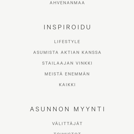
AHVENANMAA
INSPIROIDU
LIFESTYLE
Digitaalinen asuntokauppa (DIAS) on
ASUMISTA AKTIAN KANSSA
joustava, turvallinen ja nopea tapa tehdä
STAILAAJAN VINKKI
asuntokauppoja. Nykyaikaisellä
MEISTÄ ENEMMÄN
menetelmällä voi allekirjoittaa
KAIKKI
kauppakirjan vaikka omalta
kotisohvaltaan eikä fyysistä tapaamista
ASUNNON MYYNTI
tarvita.
VÄLITTÄJÄT