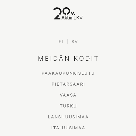
DIAS – Digitaalinen
FI
SV
asuntokauppa
MEIDÄN KODIT
ASUMISTA AKTIAN KANSSA
PÄÄKAUPUNKISEUTU
PIETARSAARI
VAASA
TURKU
LÄNSI-UUSIMAA
ITÄ-UUSIMAA