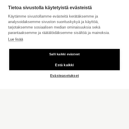
Jätä meille ostotoimeksianto
Tietoa sivustolla käytetyistä evästeistä
INSPIROIDU
Tule meille töihin
Käytämme sivustollamme evästeitä kerätäksemme ja
analysoidaksemme sivuston suorituskykyä ja käyttöä,
Hinnasto
tarjotaksemme sosiaalisen median ominaisuuksia sekä
LIFESTYLE
Käyttöehdot
parantaaksemme ja räätälöidäksemme sisältöä ja mainoksia.
ASUMISTA AKTIAN KANSSA
Lue lisää
Aktia Pankki
STAILAAJAN VINKKI
Salli kaikki evästeet
Kiinteästä linjasta ja matkapuhelimesta 8,35 snt/puhelu + 16,69
MEISTÄ ENEMMÄN
snt/min.
Estä kaikki
KAIKKI
Copyright © 2026 Aktia Kiinteistönvälitys
Evästeasetukset
ASUNNON MYYNTI
VÄLITTÄJÄT
TOIMISTOT
ASUNNON MYYNTI