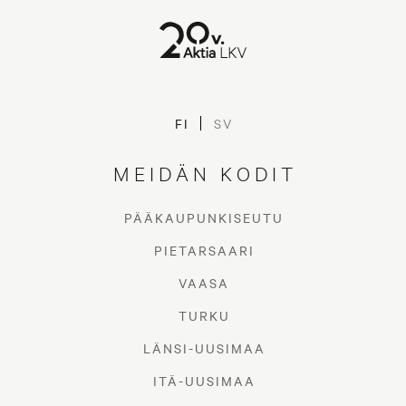
Isännöitsijäntodistus on
FI
SV
asuntokaupan tärkein
MEIDÄN KODIT
asiakirja
PÄÄKAUPUNKISEUTU
ASUMISTA AKTIAN KANSSA
PIETARSAARI
VAASA
TURKU
LÄNSI-UUSIMAA
ITÄ-UUSIMAA