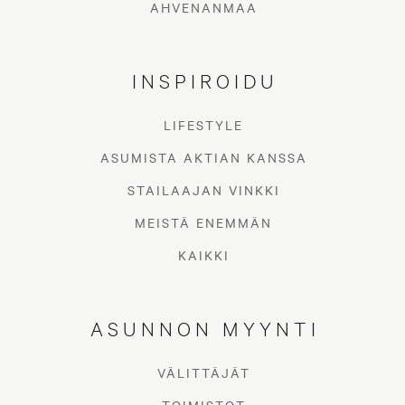
AHVENANMAA
INSPIROIDU
LIFESTYLE
ASUMISTA AKTIAN KANSSA
Asuntokauppaa tehdessä on hyvä lukea
STAILAAJAN VINKKI
huolella isännöitsijäntodistus, ettei osta
MEISTÄ ENEMMÄN
sikaa säkissä. Todistus sisältää keskeiset
KAIKKI
tiedot taloyhtiön historiasta, taloudesta,
kunnosta ja tulevaisuuden
ASUNNON MYYNTI
suunnitelmista. Se sisältää myös
tärkeimmät tiedot siitä asunnosta, jonka
VÄLITTÄJÄT