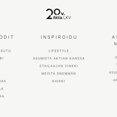
ODIT
INSPIROIDU
A
SEUTU
LIFESTYLE
RI
ASUMISTA AKTIAN KANSSA
STAILAAJAN VINKKI
ASU
MEISTÄ ENEMMÄN
A
MAA
KAIKKI
AA
AA