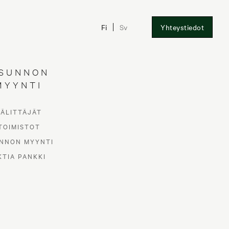
Fi
Sv
Yhteystiedot
SUNNON
MYYNTI
VÄLITTÄJÄT
TOIMISTOT
NNON MYYNTI
KTIA PANKKI