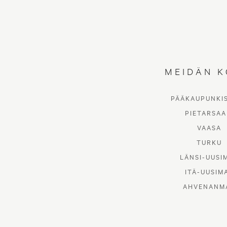
MEIDÄN K
PÄÄKAUPUNKI
PIETARSAA
VAASA
TURKU
LÄNSI-UUSI
ITÄ-UUSIM
AHVENANM