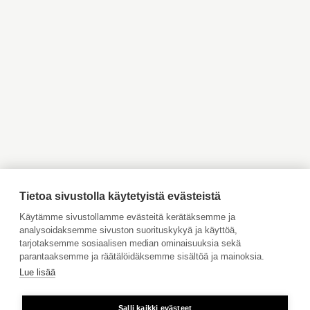
Myytävät asunnot
Myytävät asunnot Helsinki
Pääkaupunkiseutu
Myytävät asunnot Espoo
Myytävät asunnot Vantaa
Myytävät asunnot
Myytävät asunnot
Kauniainen
Kirkkonummi
Myytävät asunnot Inkoo
Myytävät asunnot Turku
Myytävät asunnot Vaasa
Myytävät asunnot Porvoo
Myytävät asunnot
Vuokrattavat kohteet
Ahvenanmaa
Tilaa maksuton arviointi
Jätä meille ostotoimeksianto
Tietoa sivustolla käytetyistä evästeistä
Tule meille töihin
Käytämme sivustollamme evästeitä kerätäksemme ja
analysoidaksemme sivuston suorituskykyä ja käyttöä,
Hinnasto
tarjotaksemme sosiaalisen median ominaisuuksia sekä
Käyttöehdot
parantaaksemme ja räätälöidäksemme sisältöä ja mainoksia.
Lue lisää
Aktia Pankki
Salli kaikki evästeet