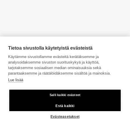
Myytävät asunnot Inkoo
Myytävät asunnot Turku
Myytävät asunnot Vaasa
Myytävät asunnot Porvoo
Myytävät asunnot
Vuokrattavat kohteet
Ahvenanmaa
Tilaa maksuton arviointi
Jätä meille ostotoimeksianto
Tietoa sivustolla käytetyistä evästeistä
Tule meille töihin
Käytämme sivustollamme evästeitä kerätäksemme ja
analysoidaksemme sivuston suorituskykyä ja käyttöä,
Hinnasto
tarjotaksemme sosiaalisen median ominaisuuksia sekä
Käyttöehdot
parantaaksemme ja räätälöidäksemme sisältöä ja mainoksia.
Lue lisää
Aktia Pankki
Salli kaikki evästeet
Kiinteästä linjasta ja matkapuhelimesta 8,35 snt/puhelu + 16,69
snt/min.
Estä kaikki
Copyright © 2026 Aktia Kiinteistönvälitys
Evästeasetukset