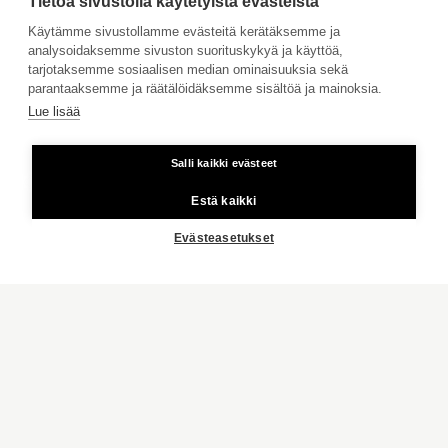
INSPIROIDU
Jätä meille ostotoimeksianto
Tietoa sivustolla käytetyistä evästeistä
Tule meille töihin
Käytämme sivustollamme evästeitä kerätäksemme ja
analysoidaksemme sivuston suorituskykyä ja käyttöä,
LIFESTYLE
Hinnasto
tarjotaksemme sosiaalisen median ominaisuuksia sekä
Käyttöehdot
ASUMISTA AKTIAN KANSSA
parantaaksemme ja räätälöidäksemme sisältöä ja mainoksia.
Lue lisää
Aktia Pankki
STAILAAJAN VINKKI
MEISTÄ ENEMMÄN
Salli kaikki evästeet
Kiinteästä linjasta ja matkapuhelimesta 8,35 snt/puhelu + 16,69
snt/min.
KAIKKI
Estä kaikki
Copyright © 2026 Aktia Kiinteistönvälitys
Evästeasetukset
ASUNNON MYYNTI
VÄLITTÄJÄT
TOIMISTOT
ASUNNON MYYNTI
AKTIA PANKKI