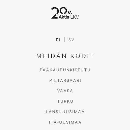
Avaimet onnistuneeseen
FI
SV
muuttoon
MEIDÄN KODIT
PÄÄKAUPUNKISEUTU
PIETARSAARI
VAASA
TURKU
LÄNSI-UUSIMAA
ITÄ-UUSIMAA