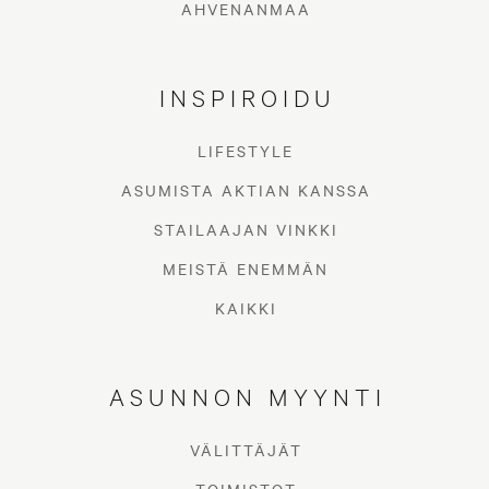
AHVENANMAA
INSPIROIDU
Muuttoon liittyy aina paljon liikkuvia osia.
LIFESTYLE
On tärkeää suunnitella muutto
ASUMISTA AKTIAN KANSSA
huolellisesti ja pyytää tarvittaessa
STAILAAJAN VINKKI
ammattilaisia avuksi.
Niemi Palveluiden
MEISTÄ ENEMMÄN
avainasiakaspäällikkö Nico Weckström
KAIKKI
auttoi listaamaan hyödyllisiä asioita, jotka
kannattaa muistaa muuttaessa.
ASUNNON MYYNTI
VÄLITTÄJÄT
Valmistaudu ajoissa