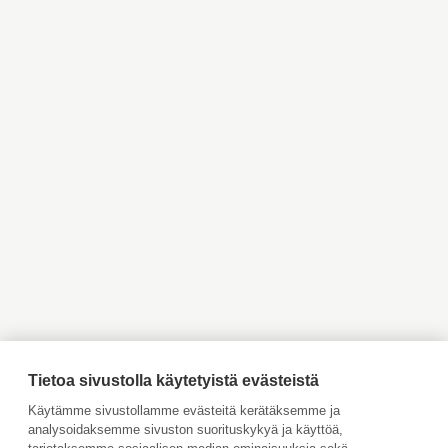
Myytävät asunnot
Myytävät asunnot Helsinki
Pääkaupunkiseutu
Myytävät asunnot Espoo
Myytävät asunnot Vantaa
Myytävät asunnot
Myytävät asunnot
Kauniainen
Kirkkonummi
Myytävät asunnot Inkoo
Myytävät asunnot Turku
Myytävät asunnot Vaasa
Myytävät asunnot Porvoo
Myytävät asunnot
Vuokrattavat kohteet
Ahvenanmaa
Tilaa maksuton arviointi
Jätä meille ostotoimeksianto
Tietoa sivustolla käytetyistä evästeistä
Tule meille töihin
Käytämme sivustollamme evästeitä kerätäksemme ja
analysoidaksemme sivuston suorituskykyä ja käyttöä,
Hinnasto