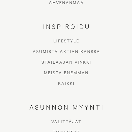
mielestä vaikkapa Koiranputki on rikkakasvi,
AHVENANMAA
yhdistelemällä sitä muihin niittykukkiin saa
soman kesäisen kimpun. Mukana saa olla heiniä
INSPIROIDU
ja kaikkia niityltä löytyviä kukkia.
LIFESTYLE
ASUMISTA AKTIAN KANSSA
STAILAAJAN VINKKI
MEISTÄ ENEMMÄN
KAIKKI
ASUNNON MYYNTI
VÄLITTÄJÄT