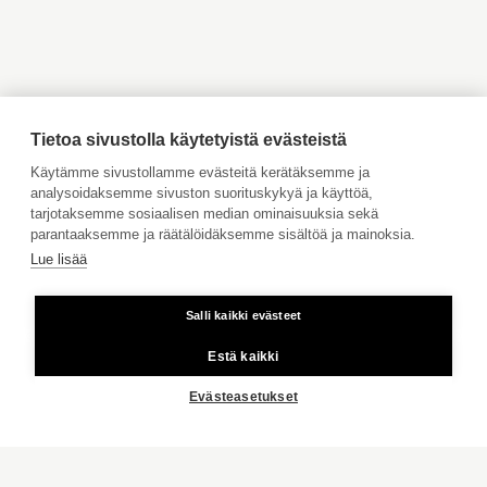
Myytävät asunnot Vaasa
Myytävät asunnot Porvoo
ITÄ-UUSIMAA
Myytävät asunnot
Vuokrattavat kohteet
Ahvenanmaa
AHVENANMAA
Tilaa maksuton arviointi
INSPIROIDU
Jätä meille ostotoimeksianto
Tietoa sivustolla käytetyistä evästeistä
Tule meille töihin
Käytämme sivustollamme evästeitä kerätäksemme ja
analysoidaksemme sivuston suorituskykyä ja käyttöä,
LIFESTYLE
Hinnasto
tarjotaksemme sosiaalisen median ominaisuuksia sekä
Käyttöehdot
ASUMISTA AKTIAN KANSSA
parantaaksemme ja räätälöidäksemme sisältöä ja mainoksia.
Lue lisää
Aktia Pankki
STAILAAJAN VINKKI
MEISTÄ ENEMMÄN
Salli kaikki evästeet
Kiinteästä linjasta ja matkapuhelimesta 8,35 snt/puhelu + 16,69
snt/min.
KAIKKI
Estä kaikki
Copyright © 2026 Aktia Kiinteistönvälitys
Evästeasetukset
ASUNNON MYYNTI