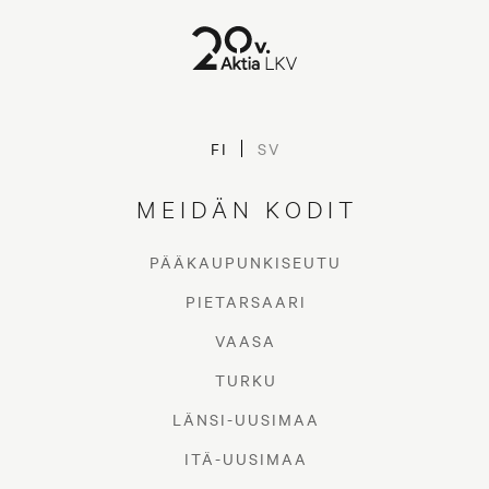
Koti omannäköiseksi
FI
SV
remontoimalla
MEIDÄN KODIT
PÄÄKAUPUNKISEUTU
PIETARSAARI
VAASA
TURKU
LÄNSI-UUSIMAA
ITÄ-UUSIMAA