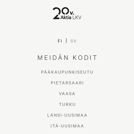
Lämpiääkö? - Järjestelmän
FI
SV
vaihto edessä
MEIDÄN KODIT
PÄÄKAUPUNKISEUTU
PIETARSAARI
VAASA
TURKU
LÄNSI-UUSIMAA
ITÄ-UUSIMAA