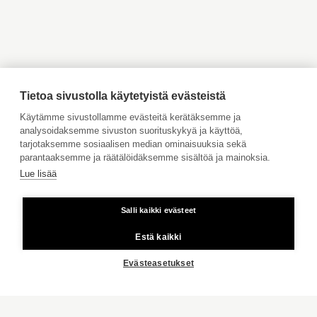
Myytävät asunnot Vaasa
Myytävät asunnot Porvoo
ITÄ-UUSIMAA
Myytävät asunnot
Vuokrattavat kohteet
Ahvenanmaa
AHVENANMAA
Tilaa maksuton arviointi
INSPIROIDU
Jätä meille ostotoimeksianto
Tietoa sivustolla käytetyistä evästeistä
Tule meille töihin
Käytämme sivustollamme evästeitä kerätäksemme ja
analysoidaksemme sivuston suorituskykyä ja käyttöä,
LIFESTYLE
Hinnasto
tarjotaksemme sosiaalisen median ominaisuuksia sekä
Käyttöehdot
ASUMISTA AKTIAN KANSSA
parantaaksemme ja räätälöidäksemme sisältöä ja mainoksia.
Lue lisää
Aktia Pankki
STAILAAJAN VINKKI
MEISTÄ ENEMMÄN
Salli kaikki evästeet
Kiinteästä linjasta ja matkapuhelimesta 8,35 snt/puhelu + 16,69
snt/min.
KAIKKI
Estä kaikki
Copyright © 2026 Aktia Kiinteistönvälitys
Evästeasetukset
ASUNNON MYYNTI