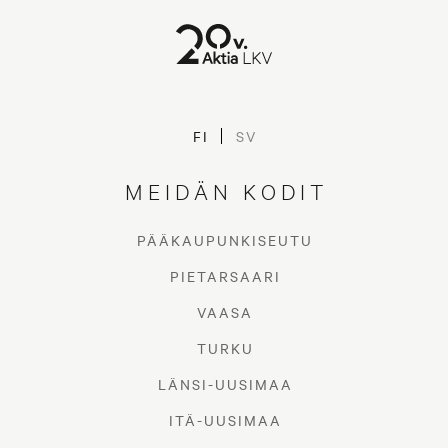
Lue eläkeläisen
FI
SV
asumisvinkit
MEIDÄN KODIT
PÄÄKAUPUNKISEUTU
PIETARSAARI
VAASA
TURKU
LÄNSI-UUSIMAA
ITÄ-UUSIMAA