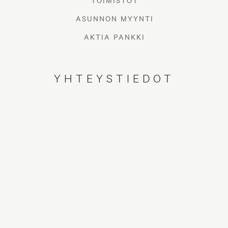
TOIMISTOT
periksiantamattoman välittäjän. Tehdään yhdessä unelmistasi
totta!
ASUNNON MYYNTI
Palvelen molemmilla kotimaisilla kielillä sekä englanniksi.
AKTIA PANKKI
Lähetä yhteydenottopyyntö
YHTEYSTIEDOT
SÄHKÖPOSTI
mika.vanari@aktialkv.fi
SOITA
040 486 1980