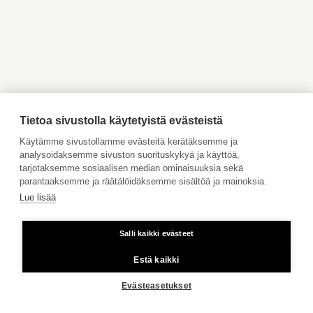
Myytävät asunnot Inkoo
Myytävät asunnot Turku
Myytävät asunnot Vaasa
Myytävät asunnot Porvoo
Myytävät asunnot
Vuokrattavat kohteet
Ahvenanmaa
Tilaa maksuton arviointi
Jätä meille ostotoimeksianto
Tietoa sivustolla käytetyistä evästeistä
Tule meille töihin
Käytämme sivustollamme evästeitä kerätäksemme ja
analysoidaksemme sivuston suorituskykyä ja käyttöä,
Hinnasto
tarjotaksemme sosiaalisen median ominaisuuksia sekä
Käyttöehdot
parantaaksemme ja räätälöidäksemme sisältöä ja mainoksia.
Lue lisää
Aktia Pankki
Salli kaikki evästeet
Kiinteästä linjasta ja matkapuhelimesta 8,35 snt/puhelu + 16,69
snt/min.
Estä kaikki
Copyright © 2026 Aktia Kiinteistönvälitys
Evästeasetukset