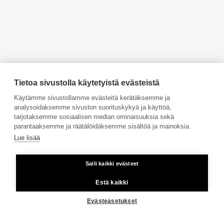
Myytävät asunnot Inkoo
Myytävät asunnot Turku
Myytävät asunnot Vaasa
Myytävät asunnot Porvoo
Myytävät asunnot
Vuokrattavat kohteet
Ahvenanmaa
Tontin omistus
oma
Tilaa maksuton arviointi
Jätä meille ostotoimeksianto
Tietoa sivustolla käytetyistä evästeistä
Tule meille töihin
Käytämme sivustollamme evästeitä kerätäksemme ja
analysoidaksemme sivuston suorituskykyä ja käyttöä,
Hinnasto
tarjotaksemme sosiaalisen median ominaisuuksia sekä
Käyttöehdot
NÄYTÄ KAIKKI KUVAT
parantaaksemme ja räätälöidäksemme sisältöä ja mainoksia.
Lue lisää
Aktia Pankki
Salli kaikki evästeet
Kiinteästä linjasta ja matkapuhelimesta 8,35 snt/puhelu + 16,69
snt/min.
Estä kaikki
Copyright © 2026 Aktia Kiinteistönvälitys
Evästeasetukset
KOTISIVU
INKOO
ÅLÖ