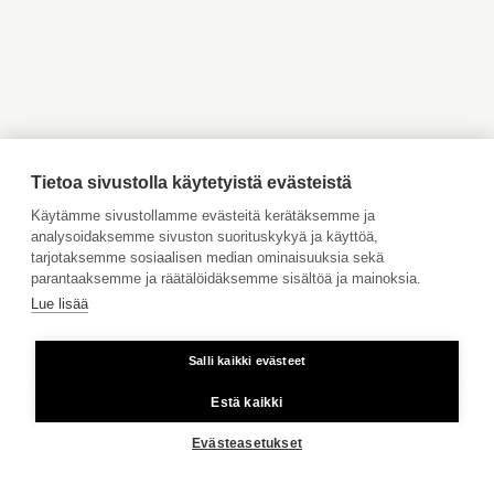
Tontin omistus
oma
Myytävät asunnot Inkoo
Myytävät asunnot Turku
Myytävät asunnot Vaasa
Myytävät asunnot Porvoo
Myytävät asunnot
Vuokrattavat kohteet
Ahvenanmaa
Tilaa maksuton arviointi
Jätä meille ostotoimeksianto
Tietoa sivustolla käytetyistä evästeistä
Tontin omistus
oma
Tule meille töihin
Käytämme sivustollamme evästeitä kerätäksemme ja
analysoidaksemme sivuston suorituskykyä ja käyttöä,
NÄYTÄ KAIKKI KUVAT
Hinnasto
Muuta
antenni, oma sauna
tarjotaksemme sosiaalisen median ominaisuuksia sekä
Käyttöehdot
parantaaksemme ja räätälöidäksemme sisältöä ja mainoksia.
Lue lisää
Aktia Pankki
Salli kaikki evästeet
Kiinteästä linjasta ja matkapuhelimesta 8,35 snt/puhelu + 16,69
snt/min.
Estä kaikki
Copyright © 2026 Aktia Kiinteistönvälitys
Evästeasetukset
Rakennusmateriaali
KOTISIVU
INKOO
puu betoni
TÄHTELÄNKUJA 4