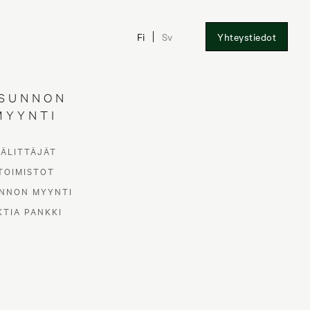
Fi
Sv
Yhteystiedot
SUNNON
MYYNTI
VÄLITTÄJÄT
TOIMISTOT
NNON MYYNTI
KTIA PANKKI