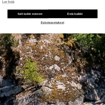
Lue lisää
Estä kaikki
Salli kaikki evästeet
Evästeasetukset