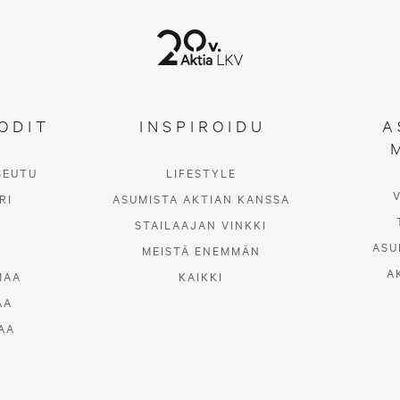
ODIT
INSPIROIDU
A
SEUTU
LIFESTYLE
RI
ASUMISTA AKTIAN KANSSA
STAILAAJAN VINKKI
ASU
MEISTÄ ENEMMÄN
A
MAA
KAIKKI
AA
AA