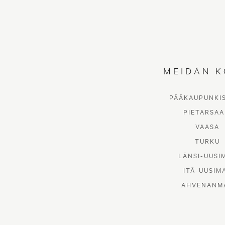
MEIDÄN K
PÄÄKAUPUNKI
PIETARSAA
VAASA
TURKU
LÄNSI-UUSI
ITÄ-UUSIM
AHVENANM