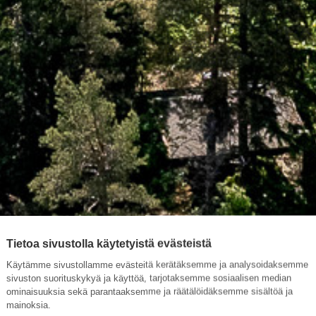
Tietoa sivustolla käytetyistä evästeistä
Käytämme sivustollamme evästeitä kerätäksemme ja analysoidaksemme
sivuston suorituskykyä ja käyttöä, tarjotaksemme sosiaalisen median
ominaisuuksia sekä parantaaksemme ja räätälöidäksemme sisältöä ja
mainoksia.