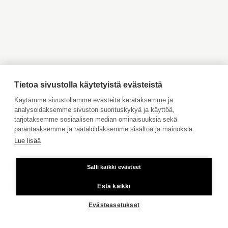
Myytävät asunnot Inkoo
Myytävät asunnot Turku
KOHTEITA
Myytävät asunnot Vaasa
Myytävät asunnot Porvoo
Myytävät asunnot
Vuokrattavat kohteet
Ahvenanmaa
Tilaa maksuton arviointi
Jätä meille ostotoimeksianto
Tietoa sivustolla käytetyistä evästeistä
Tule meille töihin
Käytämme sivustollamme evästeitä kerätäksemme ja
analysoidaksemme sivuston suorituskykyä ja käyttöä,
MEIDÄN KODIT
Hinnasto
tarjotaksemme sosiaalisen median ominaisuuksia sekä
Käyttöehdot
parantaaksemme ja räätälöidäksemme sisältöä ja mainoksia.
PÄÄKAUPUNKISEUTU
Lue lisää
Aktia Pankki
PIETARSAARI
Salli kaikki evästeet
Kiinteästä linjasta ja matkapuhelimesta 8,35 snt/puhelu + 16,69
VAASA
snt/min.
Estä kaikki
TURKU
Copyright © 2026 Aktia Kiinteistönvälitys
Evästeasetukset
LÄNSI-UUSIMAA