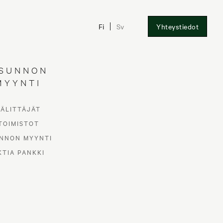
Fi
Sv
Yhteystiedot
SUNNON
MYYNTI
VÄLITTÄJÄT
TOIMISTOT
NNON MYYNTI
KTIA PANKKI