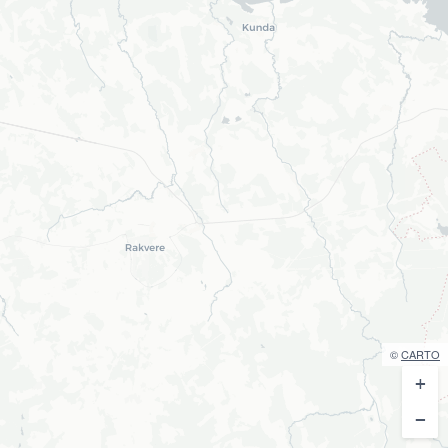
©
CARTO
+
−