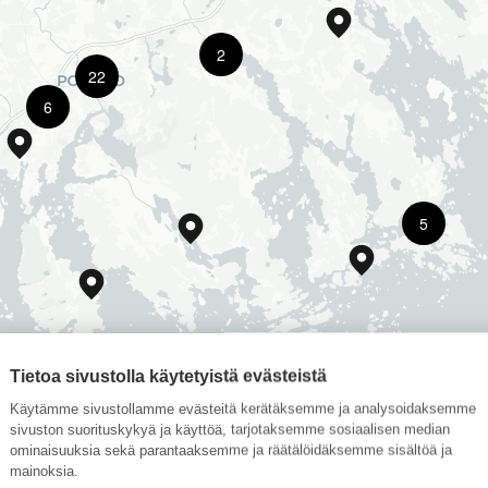
2
22
6
5
Tietoa sivustolla käytetyistä evästeistä
Käytämme sivustollamme evästeitä kerätäksemme ja analysoidaksemme
sivuston suorituskykyä ja käyttöä, tarjotaksemme sosiaalisen median
ominaisuuksia sekä parantaaksemme ja räätälöidäksemme sisältöä ja
mainoksia.