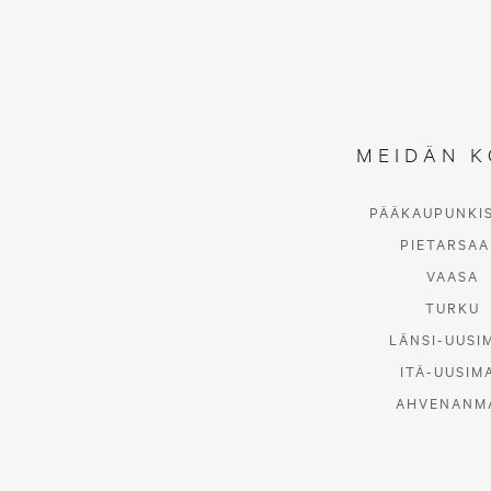
MEIDÄN K
PÄÄKAUPUNKI
PIETARSAA
VAASA
TURKU
LÄNSI-UUSI
ITÄ-UUSIM
AHVENANM