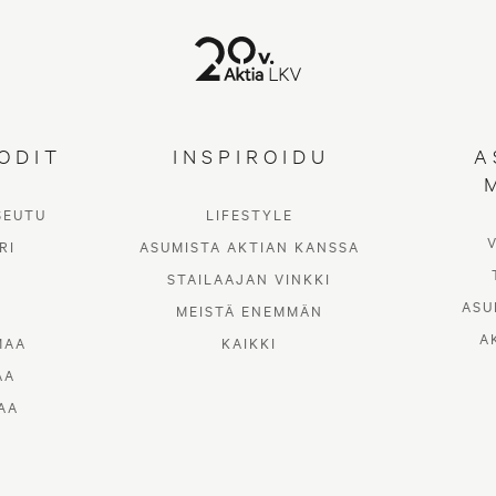
ODIT
INSPIROIDU
A
SEUTU
LIFESTYLE
RI
ASUMISTA AKTIAN KANSSA
STAILAAJAN VINKKI
ASU
MEISTÄ ENEMMÄN
A
MAA
KAIKKI
AA
AA