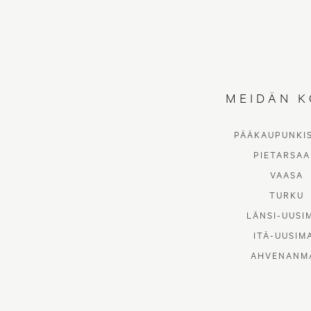
MEIDÄN K
PÄÄKAUPUNKI
PIETARSAA
VAASA
TURKU
LÄNSI-UUSI
ITÄ-UUSIM
AHVENANM