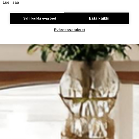
Lue lisää
Estä kaikki
Salli kaikki evästeet
Evästeasetukset