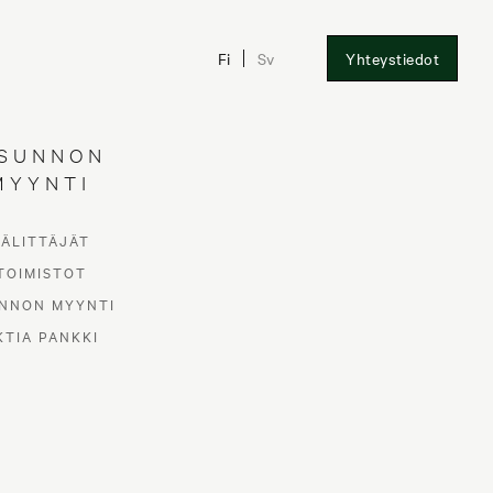
Fi
Sv
Yhteystiedot
SUNNON
MYYNTI
VÄLITTÄJÄT
TOIMISTOT
NNON MYYNTI
KTIA PANKKI