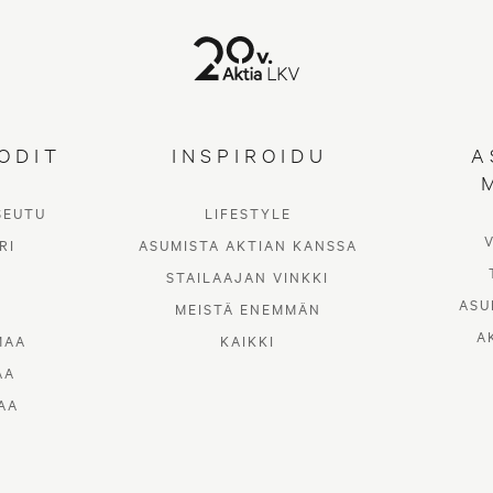
ODIT
INSPIROIDU
A
SEUTU
LIFESTYLE
RI
ASUMISTA AKTIAN KANSSA
STAILAAJAN VINKKI
ASU
MEISTÄ ENEMMÄN
A
MAA
KAIKKI
AA
AA