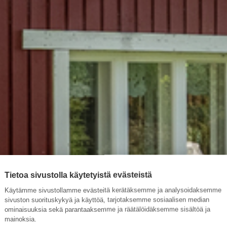
Tietoa sivustolla käytetyistä evästeistä
Käytämme sivustollamme evästeitä kerätäksemme ja analysoidaksemme
sivuston suorituskykyä ja käyttöä, tarjotaksemme sosiaalisen median
ominaisuuksia sekä parantaaksemme ja räätälöidäksemme sisältöä ja
mainoksia.