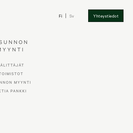
Fi
Sv
Yhteystiedot
SUNNON
MYYNTI
VÄLITTÄJÄT
TOIMISTOT
NNON MYYNTI
KTIA PANKKI