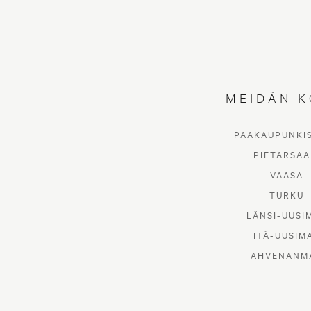
MEIDÄN K
PÄÄKAUPUNKI
PIETARSAA
VAASA
TURKU
LÄNSI-UUSI
ITÄ-UUSIM
AHVENANM