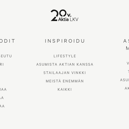
ODIT
INSPIROIDU
A
SEUTU
LIFESTYLE
RI
ASUMISTA AKTIAN KANSSA
STAILAAJAN VINKKI
ASU
MEISTÄ ENEMMÄN
A
MAA
KAIKKI
AA
AA