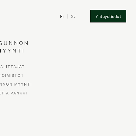
Fi
Sv
Yhteystiedot
SUNNON
MYYNTI
VÄLITTÄJÄT
TOIMISTOT
NNON MYYNTI
KTIA PANKKI