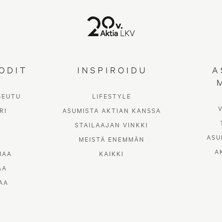
ODIT
INSPIROIDU
A
SEUTU
LIFESTYLE
RI
ASUMISTA AKTIAN KANSSA
STAILAAJAN VINKKI
ASU
MEISTÄ ENEMMÄN
A
MAA
KAIKKI
AA
AA