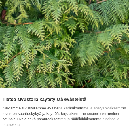
Tietoa sivustolla käytetyistä evästeistä
Käytämme sivustollamme evästeitä kerätäksemme ja analysoidaksemme
sivuston suorituskykyä ja käyttöä, tarjotaksemme sosiaalisen median
ominaisuuksia sekä parantaaksemme ja räätälöidäksemme sisältöä ja
mainoksia.