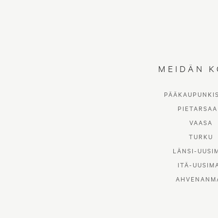
MEIDÄN K
PÄÄKAUPUNKI
PIETARSAA
VAASA
TURKU
LÄNSI-UUSI
ITÄ-UUSIM
AHVENANM