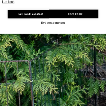
Lue lisää
Estä kaikki
Salli kaikki evästeet
Evästeasetukset