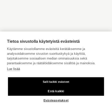
Myytävät asunnot Inkoo
Myytävät asunnot Turku
Kerros
2
Myytävät asunnot Vaasa
Myytävät asunnot Porvoo
Myytävät asunnot
Vuokrattavat kohteet
Yleiskunto
tyydyttävä
Ahvenanmaa
Tilaa maksuton arviointi
Jätä meille ostotoimeksianto
Tietoa sivustolla käytetyistä evästeistä
Tule meille töihin
Käytämme sivustollamme evästeitä kerätäksemme ja
analysoidaksemme sivuston suorituskykyä ja käyttöä,
Hinnasto
tarjotaksemme sosiaalisen median ominaisuuksia sekä
Lisätietoa
Sähkö kulutuksen mukaan.
Käyttöehdot
parantaaksemme ja räätälöidäksemme sisältöä ja mainoksia.
maksuista
Lue lisää
Aktia Pankki
Salli kaikki evästeet
Kiinteästä linjasta ja matkapuhelimesta 8,35 snt/puhelu + 16,69
snt/min.
Estä kaikki
Copyright © 2026 Aktia Kiinteistönvälitys
Evästeasetukset
Tontin pinta-ala
1 000 m²