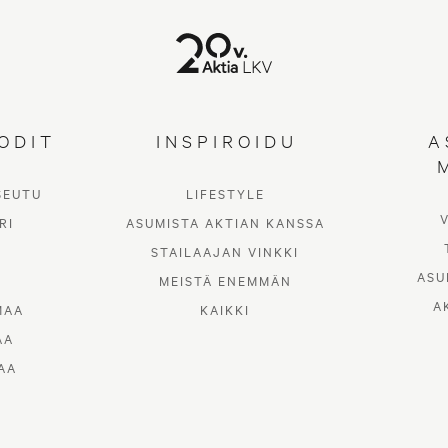
ODIT
INSPIROIDU
A
SEUTU
LIFESTYLE
RI
ASUMISTA AKTIAN KANSSA
STAILAAJAN VINKKI
ASU
MEISTÄ ENEMMÄN
A
MAA
KAIKKI
AA
AA