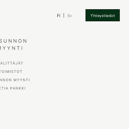
Fi
Sv
Yhteystiedot
SUNNON
MYYNTI
VÄLITTÄJÄT
TOIMISTOT
NNON MYYNTI
KTIA PANKKI