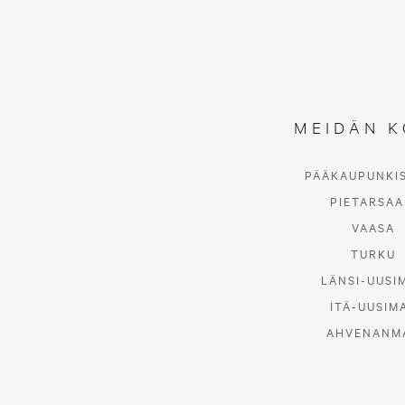
MEIDÄN K
PÄÄKAUPUNKI
PIETARSAA
VAASA
TURKU
LÄNSI-UUSI
ITÄ-UUSIM
AHVENANM