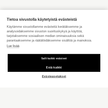
Ahvenanmaa
Tilaa maksuton arviointi
Jätä meille ostotoimeksianto
Tietoa sivustolla käytetyistä evästeistä
Tule meille töihin
Käytämme sivustollamme evästeitä kerätäksemme ja
analysoidaksemme sivuston suorituskykyä ja käyttöä,
Hinnasto
tarjotaksemme sosiaalisen median ominaisuuksia sekä
Käyttöehdot
parantaaksemme ja räätälöidäksemme sisältöä ja mainoksia.
Lue lisää
Aktia Pankki
Salli kaikki evästeet
Kiinteästä linjasta ja matkapuhelimesta 8,35 snt/puhelu + 16,69
snt/min.
Estä kaikki
Copyright © 2026 Aktia Kiinteistönvälitys
Evästeasetukset
KOTISIVU
RAASEPORI
KREIVI MORITZIN KAT