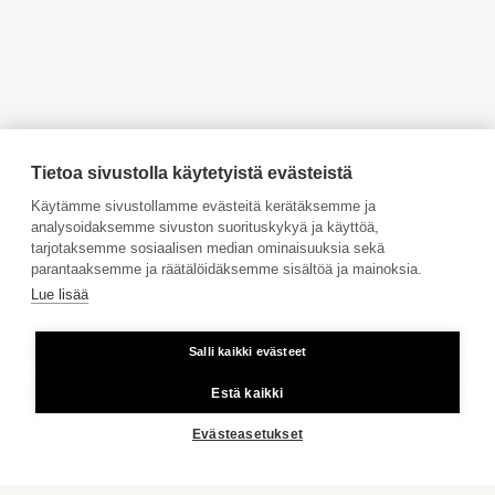
Myytävät asunnot Inkoo
Myytävät asunnot Turku
KOHTEITA
Myytävät asunnot Vaasa
Myytävät asunnot Porvoo
Myytävät asunnot
Vuokrattavat kohteet
Ahvenanmaa
Tilaa maksuton arviointi
Jätä meille ostotoimeksianto
Tietoa sivustolla käytetyistä evästeistä
Tule meille töihin
Käytämme sivustollamme evästeitä kerätäksemme ja
MEIDÄN KODIT
analysoidaksemme sivuston suorituskykyä ja käyttöä,
Hinnasto
tarjotaksemme sosiaalisen median ominaisuuksia sekä
Käyttöehdot
parantaaksemme ja räätälöidäksemme sisältöä ja mainoksia.
PÄÄKAUPUNKISEUTU
Lue lisää
Aktia Pankki
PIETARSAARI
Salli kaikki evästeet
Kiinteästä linjasta ja matkapuhelimesta 8,35 snt/puhelu + 16,69
VAASA
snt/min.
Estä kaikki
TURKU
Copyright © 2026 Aktia Kiinteistönvälitys
Evästeasetukset
LÄNSI-UUSIMAA
ITÄ-UUSIMAA