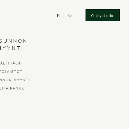
Fi
Sv
Yhteystiedot
SUNNON
MYYNTI
VÄLITTÄJÄT
TOIMISTOT
NNON MYYNTI
KTIA PANKKI