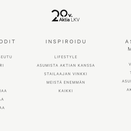
ODIT
INSPIROIDU
A
SEUTU
LIFESTYLE
RI
ASUMISTA AKTIAN KANSSA
STAILAAJAN VINKKI
ASU
MEISTÄ ENEMMÄN
A
MAA
KAIKKI
AA
AA