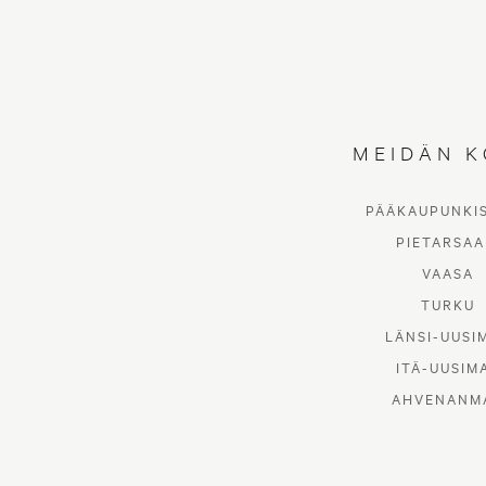
MEIDÄN K
PÄÄKAUPUNKI
PIETARSAA
VAASA
TURKU
LÄNSI-UUSI
ITÄ-UUSIM
AHVENANM