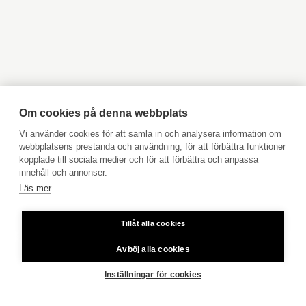
Objekt till salu Kyrkslätt
Objekt till salu Ingå
Objekt till salu Jakobstad
Objekt till salu Vasa
Objekt till salu Åbo
Objekt till salu Pargas
Objekt till salu Åland
Hyresobjekt
Boka avgiftsfri värdering
Köpuppdrag
Om cookies på denna webbplats
Kom med i vårt team
Vi använder cookies för att samla in och analysera information om
webbplatsens prestanda och användning, för att förbättra funktioner
Prislista
kopplade till sociala medier och för att förbättra och anpassa
Användarvillkor
innehåll och annonser.
Läs mer
Aktia Bank
KIRJONIITTY 3
TUOMARILA / KUURINNIITTY
Tillåt alla cookies
Priser för telefonsamtal: Från fast linje och mobiltelefon 8,35
179 000 €
40 m²
cent/samtal + 16,69 cent/min.
Avböj alla cookies
Copyright © 2026 Aktia Fastighetsförmedling
Inställningar för cookies