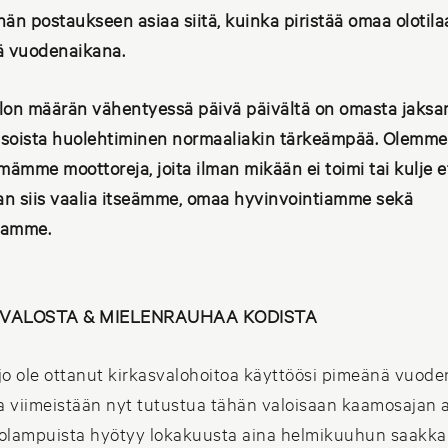
hän postaukseen asiaa siitä, kuinka piristää omaa olotila
 vuodenaikana.
lon määrän vähentyessä päivä päivältä on omasta jaksam
asoista huolehtiminen normaaliakin tärkeämpää. Olemme
ämme moottoreja, joita ilman mikään ei toimi tai kulje 
n siis vaalia itseämme, omaa hyvinvointiamme sekä
tamme.
VALOSTA & MIELENRAUHAA KODISTA
 jo ole ottanut kirkasvalohoitoa käyttöösi pimeänä vuode
 viimeistään nyt tutustua tähän valoisaan kaamosajan a
olampuista hyötyy lokakuusta aina helmikuuhun saakka 