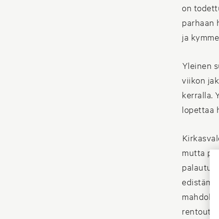
on todett
parhaan h
ja kymmen
Yleinen s
viikon ja
kerralla.
lopettaa h
Kirkasval
mutta pir
palautum
edistämis
mahdolli
rentoutum