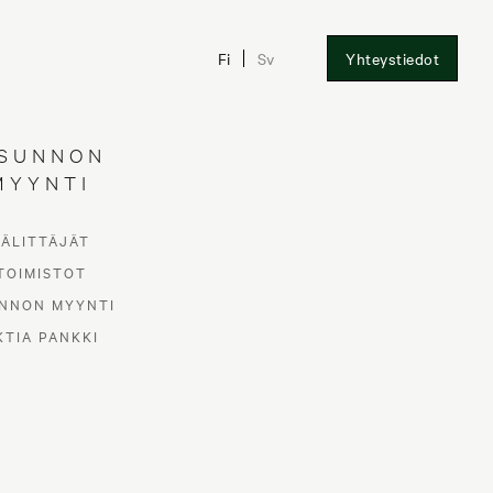
Fi
Sv
Yhteystiedot
SUNNON
MYYNTI
otilaa
VÄLITTÄJÄT
TOIMISTOT
NNON MYYNTI
KTIA PANKKI