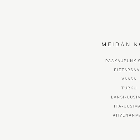
MEIDÄN K
PÄÄKAUPUNKI
Kuink
PIETARSAA
VAASA
TURKU
LÄNSI-UUSI
ITÄ-UUSIM
AHVENANM