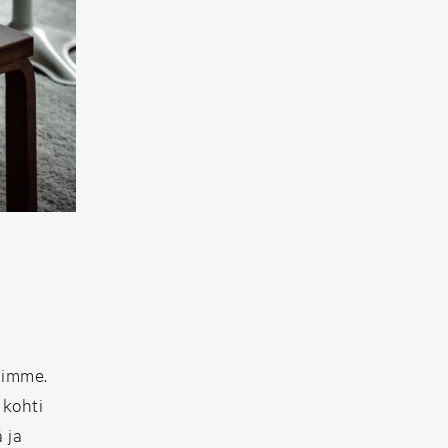
iimme.
 kohti
 ja