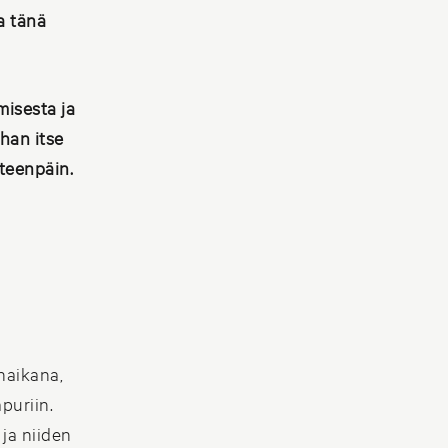
a tänä
isesta ja
han itse
eteenpäin.
naikana,
puriin.
ja niiden