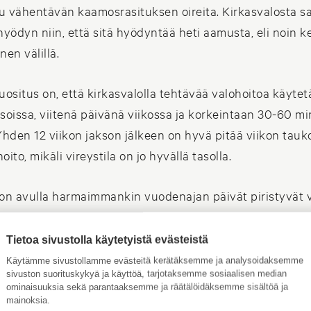
u vähentävän kaamosrasituksen oireita. Kirkasvalosta s
yödyn niin, että sitä hyödyntää heti aamusta, eli noin ke
en välillä.
uositus on, että kirkasvalolla tehtävää valohoitoa käytet
ksoissa, viitenä päivänä viikossa ja korkeintaan 30-60 mi
 Yhden 12 viikon jakson jälkeen on hyvä pitää viikon tauko
oito, mikäli vireystila on jo hyvällä tasolla.
on avulla harmaimmankin vuodenajan päivät piristyvät v
istymisen vastapainoksi on hyvä pitää huolta myös oma
isesta. Palautumisen ja kehon sekä mielen rentoutumis
Tietoa sivustolla käytetyistä evästeistä
eksi on omaan kotiin hyvä tuoda rauhallista ja aisteja
Käytämme sivustollamme evästeitä kerätäksemme ja analysoidaksemme
sivuston suorituskykyä ja käyttöä, tarjotaksemme sosiaalisen median
simman vähän kuormittavaa tunnelmaa. Yksi keino varm
ominaisuuksia sekä parantaaksemme ja räätälöidäksemme sisältöä ja
iseen on rauhallinen ilta hyvän kirjan kanssa, takkatul
mainoksia.