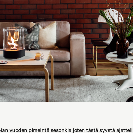
an vuoden pimeintä sesonkia joten tästä syystä ajatte