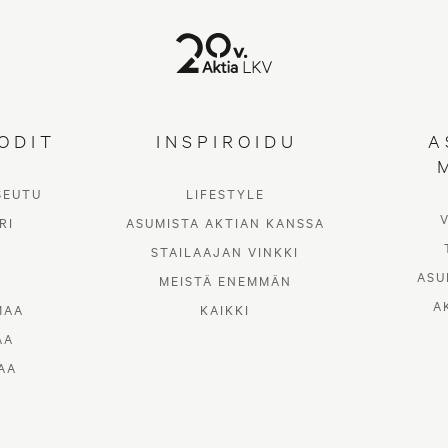
ODIT
INSPIROIDU
A
SEUTU
LIFESTYLE
a piristää omaa ol
RI
ASUMISTA AKTIAN KANSSA
STAILAAJAN VINKKI
tänä hämäränä
ASU
MEISTÄ ENEMMÄN
A
MAA
KAIKKI
vuodenaikana
AA
AA