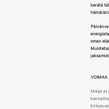
kerätä tä
hämäränä
Päivänva
energiat
oman eläm
Muistetaa
jaksamis
VOIMAA 
Mikäli et
kannattaa
Kirkasval