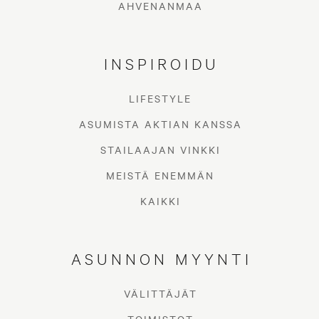
AHVENANMAA
INSPIROIDU
LIFESTYLE
ASUMISTA AKTIAN KANSSA
STAILAAJAN VINKKI
KERSTIN
MEISTÄ ENEMMÄN
ROSENQVIST
KAIKKI
KIINTEISTÖNVÄLITTÄJÄ, LKV
Olen koko ikäni asunut Loviisassa ja uraa olen tehnyt
ASUNNON MYYNTI
myyntialalla josta viimeiset 15 vuotta kiinteistönvälittäjänä.
Työ ja vapaa-aika on rajamailla ja tästä onkin kehittynyt
minulle elämäntapa.
VÄLITTÄJÄT