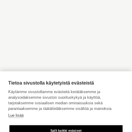
Myytävät asunnot
Myytävät asunnot Helsinki
Pääkaupunkiseutu
Myytävät asunnot Espoo
Myytävät asunnot Vantaa
Myytävät asunnot
Myytävät asunnot
Kauniainen
Kirkkonummi
Myytävät asunnot Inkoo
Myytävät asunnot Turku
Myytävät asunnot Vaasa
Myytävät asunnot Porvoo
Myytävät asunnot
Vuokrattavat kohteet
Ahvenanmaa
Tilaa maksuton arviointi
Jätä meille ostotoimeksianto
Tietoa sivustolla käytetyistä evästeistä
Tule meille töihin
Käytämme sivustollamme evästeitä kerätäksemme ja
analysoidaksemme sivuston suorituskykyä ja käyttöä,
Hinnasto
tarjotaksemme sosiaalisen median ominaisuuksia sekä
Käyttöehdot
parantaaksemme ja räätälöidäksemme sisältöä ja mainoksia.
Lue lisää
Aktia Pankki
Salli kaikki evästeet