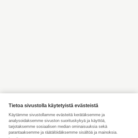
Myytävät asunnot
Myytävät asunnot Helsinki
Pääkaupunkiseutu
Myytävät asunnot Espoo
Myytävät asunnot Vantaa
Myytävät asunnot
Myytävät asunnot
Kauniainen
Kirkkonummi
Myytävät asunnot Inkoo
Myytävät asunnot Turku
Myytävät asunnot Vaasa
Myytävät asunnot Porvoo
Myytävät asunnot
Vuokrattavat kohteet
Ahvenanmaa
Tilaa maksuton arviointi
Jätä meille ostotoimeksianto
Tietoa sivustolla käytetyistä evästeistä
Tule meille töihin
Käytämme sivustollamme evästeitä kerätäksemme ja
analysoidaksemme sivuston suorituskykyä ja käyttöä,
Hinnasto
tarjotaksemme sosiaalisen median ominaisuuksia sekä
Käyttöehdot
parantaaksemme ja räätälöidäksemme sisältöä ja mainoksia.