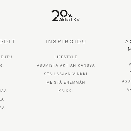
ODIT
INSPIROIDU
A
SEUTU
LIFESTYLE
RI
ASUMISTA AKTIAN KANSSA
STAILAAJAN VINKKI
ASU
MEISTÄ ENEMMÄN
A
MAA
KAIKKI
AA
AA