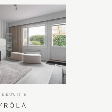
ummi
Tule meille töihin
Hinnasto
Käyttöehdot
Aktia Pankki
ä linjasta ja matkapuhelimesta 8,35 snt/puhelu + 16,69 snt/min.
IINIKATU 17-19
YRÖLÄ