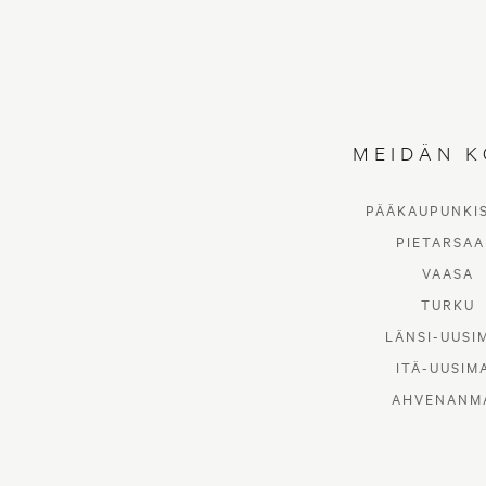
MEIDÄN K
PÄÄKAUPUNKI
PIETARSAA
VAASA
TURKU
LÄNSI-UUSI
ITÄ-UUSIM
AHVENANM