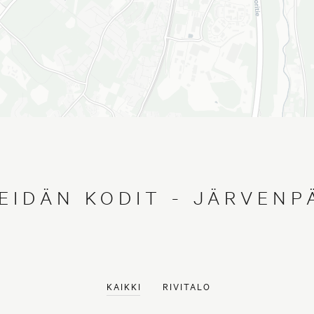
EIDÄN KODIT - JÄRVENP
ät asunnot Helsinki
Myytävät asunnot Espoo
KAIKKI
RIVITALO