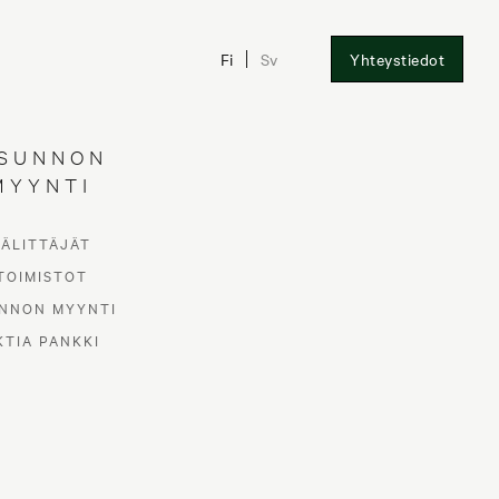
Fi
Sv
Yhteystiedot
SUNNON
MYYNTI
VÄLITTÄJÄT
TOIMISTOT
NNON MYYNTI
KTIA PANKKI