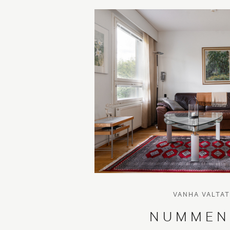
Myytävät asunnot Vantaa
Myytäv
Myytävät asunnot Inkoo
Myytäv
Myytävät asunnot Porvoo
Myytä
Copyright © 2026 Aktia Kiinteistönvälitys
VANHA VALTATI
NUMMEN