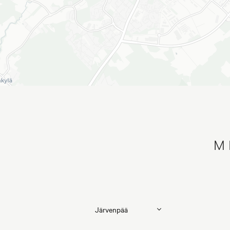
M
Myytävät asunnot Pääkaupunkiseutu
Myytäv