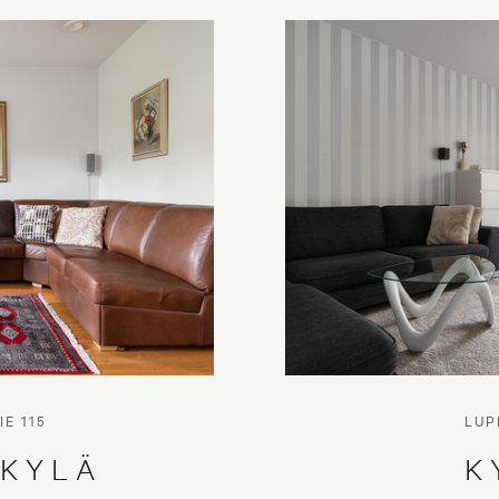
ät asunnot Kauniainen
Myytävät asunnot Kirkkon
ät asunnot Turku
Myytävät asunnot Vaasa
vät asunnot Ahvenanmaa
Vuokrattavat kohteet
Kiinteäst
E 115
LUP
KYLÄ
K