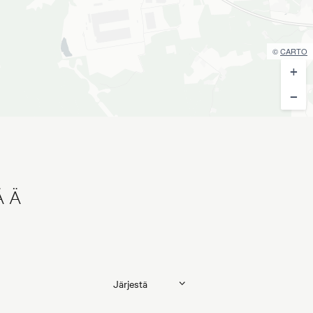
©
CARTO
+
−
ÄÄ
Tilaa maksuton arviointi
Jätä meille ostotoimeksianto