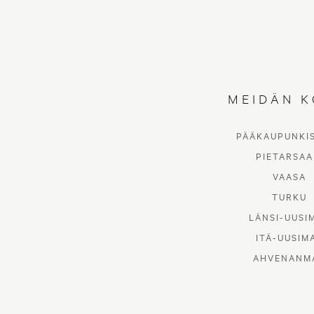
MEIDÄN K
PÄÄKAUPUNKI
PIETARSAA
VAASA
TURKU
LÄNSI-UUSI
ITÄ-UUSIM
AHVENANM