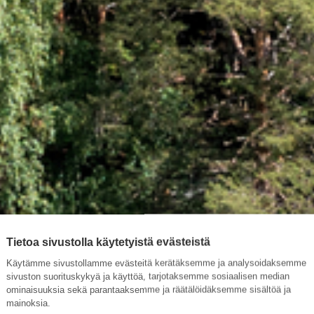
Tietoa sivustolla käytetyistä evästeistä
Käytämme sivustollamme evästeitä kerätäksemme ja analysoidaksemme
sivuston suorituskykyä ja käyttöä, tarjotaksemme sosiaalisen median
ominaisuuksia sekä parantaaksemme ja räätälöidäksemme sisältöä ja
mainoksia.