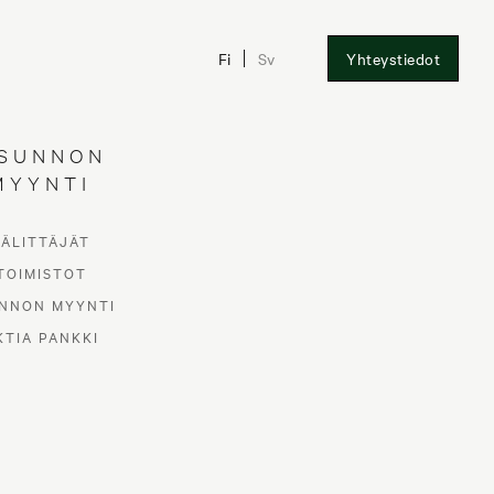
Fi
Sv
Yhteystiedot
SUNNON
MYYNTI
VÄLITTÄJÄT
TOIMISTOT
NNON MYYNTI
KTIA PANKKI