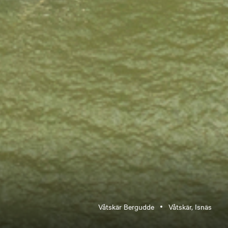
Våtskär Bergudde
Våtskär, Isnäs