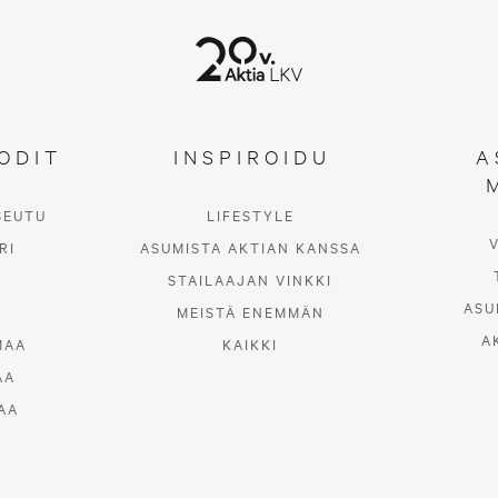
ODIT
INSPIROIDU
A
SEUTU
LIFESTYLE
RI
ASUMISTA AKTIAN KANSSA
STAILAAJAN VINKKI
ASU
MEISTÄ ENEMMÄN
A
MAA
KAIKKI
AA
AA