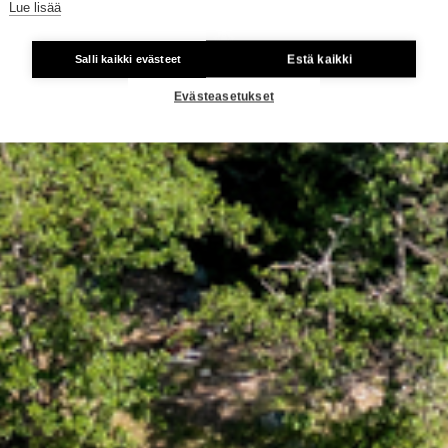
Lue lisää
Estä kaikki
Salli kaikki evästeet
Evästeasetukset