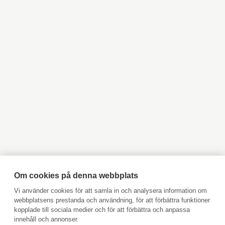
VÅRA HEM
HUVUDSTADSREGIONEN
Objekt till salu Helsingfors
Objekt till salu Grankulla
JAKOBSTAD
Objekt till salu Esbo
Objekt till salu Vanda
Objekt till salu Lovisa
Objekt till salu Borgå
VASA
Objekt till salu Kyrkslätt
Objekt till salu Ingå
ÅBO
Objekt till salu Jakobstad
Objekt till salu Vasa
VÄSTRA NYLAND
Objekt till salu Åbo
Objekt till salu Pargas
ÖSTRA NYLAND
Objekt till salu Åland
Hyresobjekt
ÅLAND
Boka avgiftsfri värdering
Köpuppdrag
Om cookies på denna webbplats
Kom med i vårt team
INSPIRATION
Vi använder cookies för att samla in och analysera information om
webbplatsens prestanda och användning, för att förbättra funktioner
Prislista
kopplade till sociala medier och för att förbättra och anpassa
LIFESTYLE
Användarvillkor
innehåll och annonser.