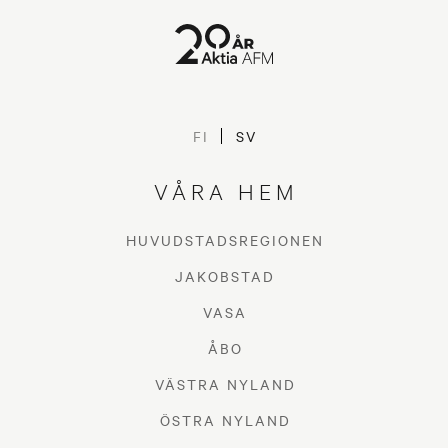
Stylisten tipsar – Höstens
FI
SV
& vinterns
VÅRA HEM
inredningstrender
HUVUDSTADSREGIONEN
LIFESTYLE, STYLISTEN TIPSAR
JAKOBSTAD
VASA
ÅBO
VÄSTRA NYLAND
ÖSTRA NYLAND