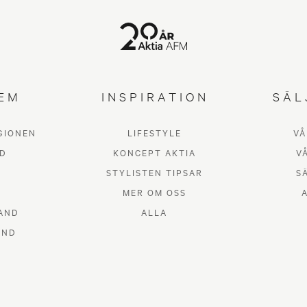
EM
INSPIRATION
SÄL
GIONEN
LIFESTYLE
VÅ
D
KONCEPT AKTIA
V
STYLISTEN TIPSAR
S
MER OM OSS
AND
ALLA
AND