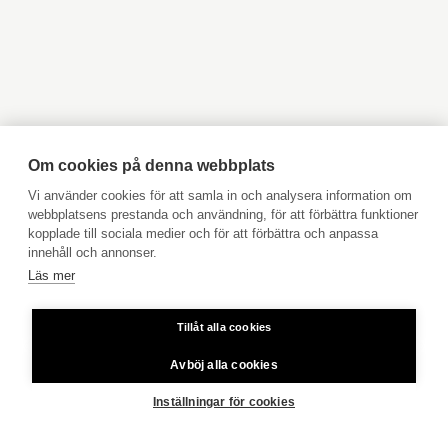
Objekt till salu Kyrkslätt
Objekt till salu Ingå
Objekt till salu Jakobstad
Objekt till salu Vasa
Tomtens areal
1 883 m²
Objekt till salu Åbo
Objekt till salu Pargas
Objekt till salu Åland
Hyresobjekt
Tomtägare
oma
Boka avgiftsfri värdering
Köpuppdrag
Om cookies på denna webbplats
VISA ALLA BILDER
Kom med i vårt team
Vi använder cookies för att samla in och analysera information om
webbplatsens prestanda och användning, för att förbättra funktioner
Prislista
kopplade till sociala medier och för att förbättra och anpassa
Användarvillkor
innehåll och annonser.
Tomtens areal
1 883 m²
Läs mer
Aktia Bank
Tomtägare
oma
Tillåt alla cookies
Priser för telefonsamtal: Från fast linje och mobiltelefon 8,35
cent/samtal + 16,69 cent/min.
Avböj alla cookies
FRAMSIDA
BORGÅ
PIISPANKATU 13 C 32
Annat
balkong
Copyright © 2026 Aktia Fastighetsförmedling
Inställningar för cookies