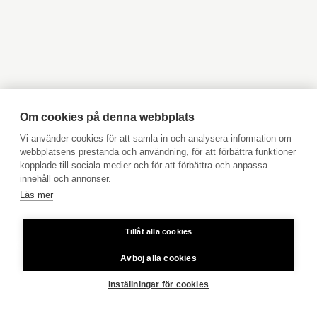
Objekt till salu Kyrkslätt
Objekt till salu Ingå
Objekt till salu Jakobstad
Objekt till salu Vasa
Annat
balkong, hiss
Objekt till salu Åbo
Objekt till salu Pargas
Objekt till salu Åland
Hyresobjekt
FRAMSIDA
BORGÅ
MARTAVÄGEN 6-14 A 8
Boka avgiftsfri värdering
Köpuppdrag
Om cookies på denna webbplats
Kom med i vårt team
Vi använder cookies för att samla in och analysera information om
webbplatsens prestanda och användning, för att förbättra funktioner
DELA SIDAN
Prislista
kopplade till sociala medier och för att förbättra och anpassa
Användarvillkor
innehåll och annonser.
Byggmaterial
tegel betong
Läs mer
Aktia Bank
Värmesystem
fjärrvärme
Tillåt alla cookies
Priser för telefonsamtal: Från fast linje och mobiltelefon 8,35
cent/samtal + 16,69 cent/min.
Fortsätt utforska
Avböj alla cookies
Copyright © 2026 Aktia Fastighetsförmedling
Inställningar för cookies