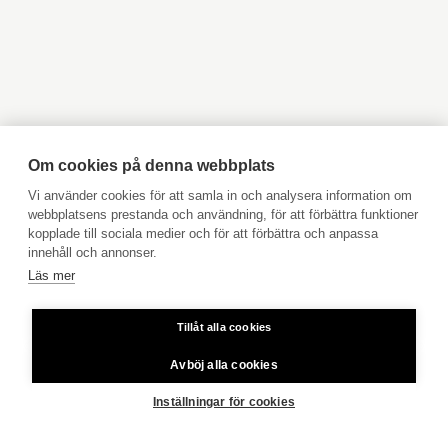
Objekt till salu Kyrkslätt
Objekt till salu Ingå
Objekt till salu Jakobstad
Objekt till salu Vasa
Yta totalt
89 m²
Objekt till salu Åbo
Objekt till salu Pargas
Objekt till salu Åland
Hyresobjekt
Våning
1
Boka avgiftsfri värdering
Allmänt skick
tillfredsställande
Köpuppdrag
Om cookies på denna webbplats
Kom med i vårt team
Vi använder cookies för att samla in och analysera information om
webbplatsens prestanda och användning, för att förbättra funktioner
Prislista
Energiklass
D2018
kopplade till sociala medier och för att förbättra och anpassa
Användarvillkor
innehåll och annonser.
Läs mer
Aktia Bank
Tillåt alla cookies
Priser för telefonsamtal: Från fast linje och mobiltelefon 8,35
cent/samtal + 16,69 cent/min.
Avböj alla cookies
Copyright © 2026 Aktia Fastighetsförmedling
Skötselvederlag
529,30 €
Inställningar för cookies