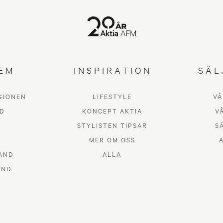
EM
INSPIRATION
SÄL
GIONEN
LIFESTYLE
VÅ
D
KONCEPT AKTIA
V
STYLISTEN TIPSAR
S
MER OM OSS
AND
ALLA
AND