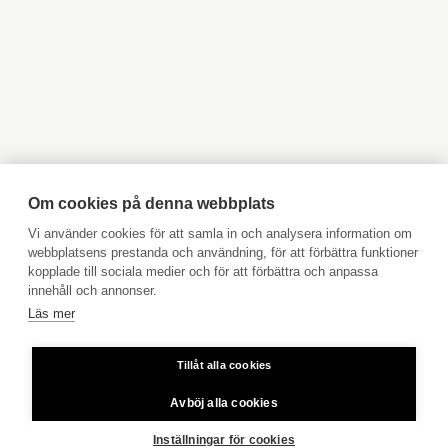
Objekt till salu Lovisa
Objekt till salu Borgå
Objekt till salu Kyrkslätt
Objekt till salu Ingå
Objekt till salu Jakobstad
Objekt till salu Vasa
Objekt till salu Åbo
Objekt till salu Pargas
Objekt till salu Åland
Hyresobjekt
Boka avgiftsfri värdering
Köpuppdrag
Om cookies på denna webbplats
Kom med i vårt team
Vi använder cookies för att samla in och analysera information om
webbplatsens prestanda och användning, för att förbättra funktioner
Prislista
kopplade till sociala medier och för att förbättra och anpassa
Användarvillkor
innehåll och annonser.
Läs mer
Aktia Bank
Tillåt alla cookies
Priser för telefonsamtal: Från fast linje och mobiltelefon 8,35
cent/samtal + 16,69 cent/min.
Avböj alla cookies
Copyright © 2026 Aktia Fastighetsförmedling
Inställningar för cookies