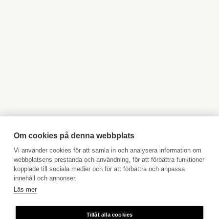
Objekt till salu Helsingfors
Objekt till salu Grankulla
Objekt till salu Esbo
Objekt till salu Vanda
Objekt till salu Lovisa
Objekt till salu Borgå
Objekt till salu Kyrkslätt
Objekt till salu Ingå
Objekt till salu Jakobstad
Objekt till salu Vasa
Objekt till salu Åbo
Objekt till salu Pargas
Objekt till salu Åland
Hyresobjekt
Boka avgiftsfri värdering
Köpuppdrag
Om cookies på denna webbplats
Kom med i vårt team
Vi använder cookies för att samla in och analysera information om
webbplatsens prestanda och användning, för att förbättra funktioner
Prislista
kopplade till sociala medier och för att förbättra och anpassa
Användarvillkor
innehåll och annonser.
Läs mer
Aktia Bank
Tillåt alla cookies
Priser för telefonsamtal: Från fast linje och mobiltelefon 8,35