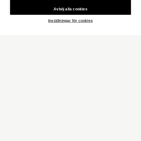
cent/samtal + 16,69 cent/min.
Avböj alla cookies
Copyright © 2026 Aktia Fastighetsförmedling
Inställningar för cookies
FRAMSIDA
HANGÖ
NARVIKINKATU 8
VÅRA HEM
HUVUDSTADSREGIONEN
JAKOBSTAD
VASA
ÅBO