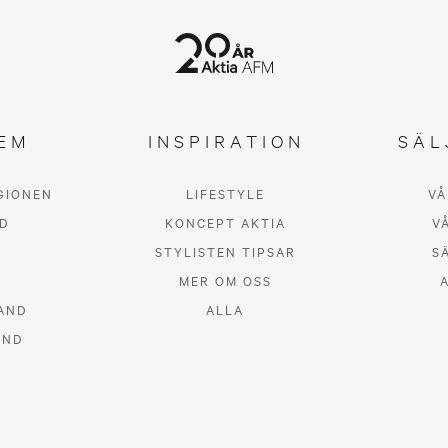
EM
INSPIRATION
SÄL
GIONEN
LIFESTYLE
VÅ
D
KONCEPT AKTIA
V
STYLISTEN TIPSAR
S
MER OM OSS
AND
ALLA
AND