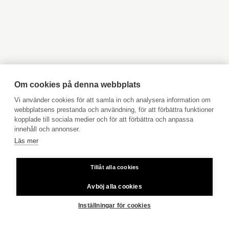
Objekt till salu Kyrkslätt
Objekt till salu Ingå
Objekt till salu Jakobstad
Objekt till salu Vasa
Objekt till salu Åbo
Objekt till salu Pargas
FRAMSIDA
HANGÖ
ÖSTERSJÖPORT D
Objekt till salu Åland
Hyresobjekt
Boka avgiftsfri värdering
Köpuppdrag
Om cookies på denna webbplats
DELA SIDAN
Kom med i vårt team
Vi använder cookies för att samla in och analysera information om
webbplatsens prestanda och användning, för att förbättra funktioner
Prislista
kopplade till sociala medier och för att förbättra och anpassa
Användarvillkor
innehåll och annonser.
Läs mer
Aktia Bank
Fortsätt utforska
Tillåt alla cookies
Priser för telefonsamtal: Från fast linje och mobiltelefon 8,35
cent/samtal + 16,69 cent/min.
Avböj alla cookies
Copyright © 2026 Aktia Fastighetsförmedling
Inställningar för cookies