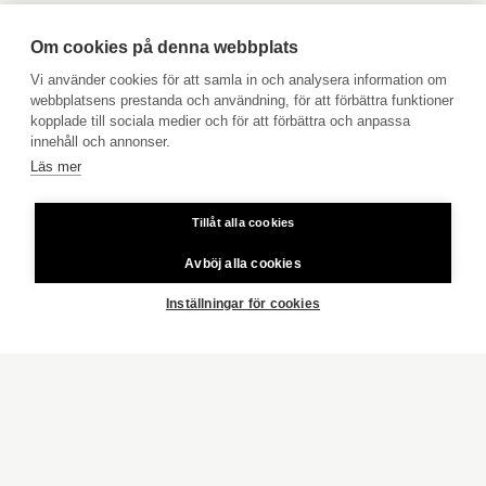
Boka avgiftsfri värdering
Köpuppdrag
Om cookies på denna webbplats
Kom med i vårt team
Vi använder cookies för att samla in och analysera information om
webbplatsens prestanda och användning, för att förbättra funktioner
Prislista
kopplade till sociala medier och för att förbättra och anpassa
Användarvillkor
innehåll och annonser.
Läs mer
Aktia Bank
Tillåt alla cookies
Priser för telefonsamtal: Från fast linje och mobiltelefon 8,35
cent/samtal + 16,69 cent/min.
Avböj alla cookies
Copyright © 2026 Aktia Fastighetsförmedling
Inställningar för cookies
FRAMSIDA
HUVUDSTADSREGIONEN
TIKUNTEK