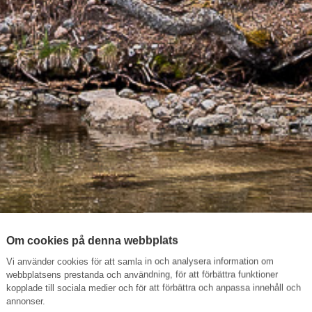
Om cookies på denna webbplats
Vi använder cookies för att samla in och analysera information om
webbplatsens prestanda och användning, för att förbättra funktioner
kopplade till sociala medier och för att förbättra och anpassa innehåll och
annonser.