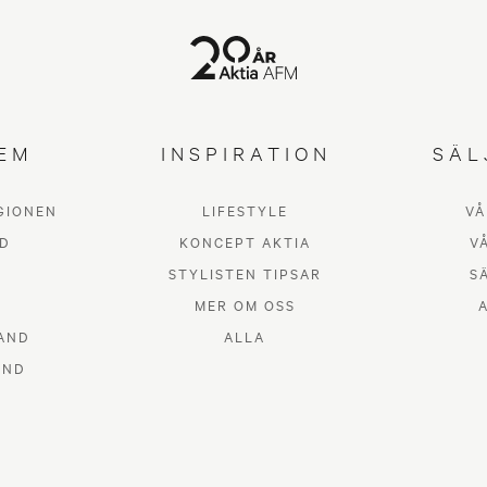
EM
INSPIRATION
SÄL
GIONEN
LIFESTYLE
VÅ
D
KONCEPT AKTIA
V
STYLISTEN TIPSAR
S
MER OM OSS
AND
ALLA
AND